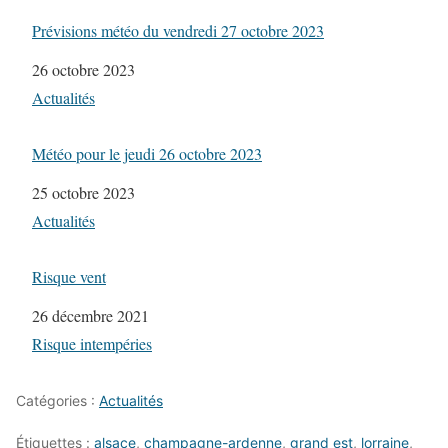
Prévisions météo du vendredi 27 octobre 2023
Date
26 octobre 2023
Par rapport à
Actualités
Météo pour le jeudi 26 octobre 2023
Date
25 octobre 2023
Par rapport à
Actualités
Risque vent
Date
26 décembre 2021
Par rapport à
Risque intempéries
Catégories :
Actualités
Étiquettes :
alsace
,
champagne-ardenne
,
grand est
,
lorraine
,