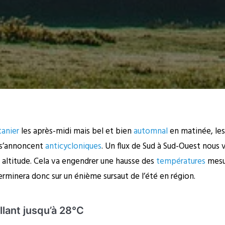
anier
les après-midi mais bel et bien
automnal
en matinée, le
 s’annoncent
anticycloniques
. Un flux de Sud à Sud-Ouest nous 
 altitude. Cela va engendrer une hausse des
températures
mesur
rminera donc sur un énième sursaut de l’été en région.
lant jusqu’à 28°C