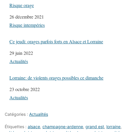
Risque orage
Date
26 décembre 2021
Par rapport à
Risque intempéries
Ce jeudi: orages parfois forts en Alsace et Lorraine
Date
29 juin 2022
Par rapport à
Actualités
Lorraine: de violents orages possibles ce dimanche
Date
23 octobre 2022
Par rapport à
Actualités
Catégories :
Actualités
Étiquettes :
alsace
,
champagne-ardenne
,
grand est
,
lorraine
,