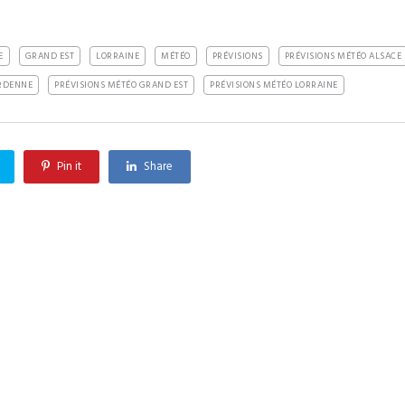
E
GRAND EST
LORRAINE
MÉTÉO
PRÉVISIONS
PRÉVISIONS MÉTÉO ALSACE
RDENNE
PRÉVISIONS MÉTÉO GRAND EST
PRÉVISIONS MÉTÉO LORRAINE
Pin it
Share