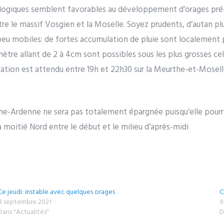
ogiques semblent favorables au développement d’orages pré-f
ntre le massif Vosgien et la Moselle. Soyez prudents, d’autan pl
peu mobiles: de fortes accumulation de pluie sont localement p
ètre allant de 2 à 4cm sont possibles sous les plus grosses cell
dation est attendu entre 19h et 22h30 sur la Meurthe-et-Mosel
e-Ardenne ne sera pas totalement épargnée puisqu’elle pourr
moitié Nord entre le début et le milieu d’après-midi
Ce jeudi: instable avec quelques orages
C
8 septembre 2021
9
Dans "Actualités"
D