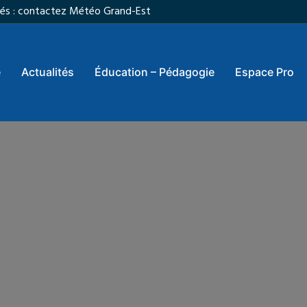
vités : contactez Météo Grand-Est
e
Actualités
Éducation – Pédagogie
Espace Pro