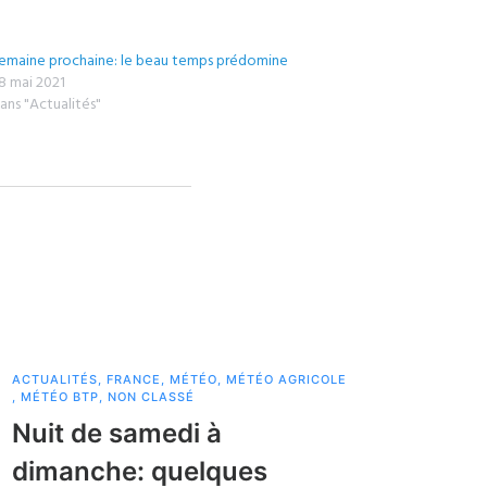
emaine prochaine: le beau temps prédomine
8 mai 2021
ans "Actualités"
ACTUALITÉS
,
FRANCE
,
MÉTÉO
,
MÉTÉO AGRICOLE
,
MÉTÉO BTP
,
NON CLASSÉ
Nuit de samedi à
dimanche: quelques