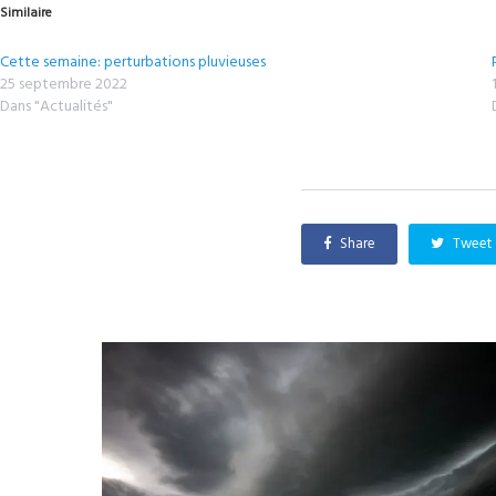
Similaire
Cette semaine: perturbations pluvieuses
25 septembre 2022
Dans "Actualités"
Share
Tweet