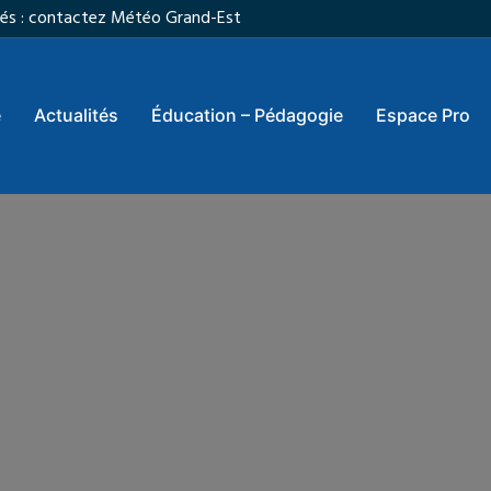
vités : contactez Météo Grand-Est
e
Actualités
Éducation – Pédagogie
Espace Pro