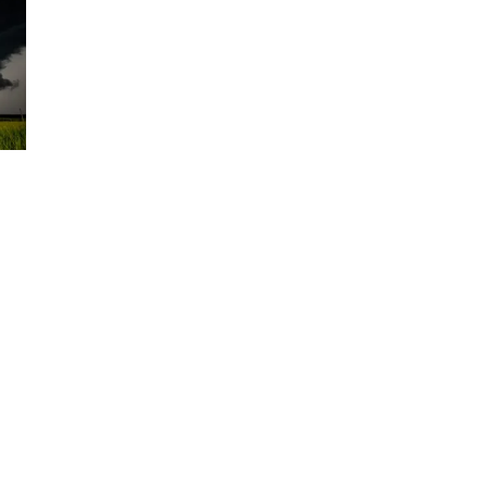
ACTUALITÉS
,
FRANCE
,
MÉTÉO
,
MÉTÉO AGRICOLE
,
NON CLASSÉ
Grand-Est: le froid va t-il
s’accentuer ?
By
Météo Grand Est
3 décembre 2022