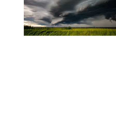
NON CLASSÉ
Vers un risque d’orages
cette semaine ?
By
Météo Grand Est
29 avril 2024