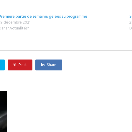
Première partie de semaine: gelées au programme
S
19 décembre 2021
2
Dans "Actualités"
D
Pin it
Share