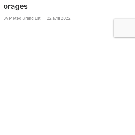
orages
By
Météo Grand Est
22 avril 2022
ACTUA
MÉTÉO
Pâq
bien
By
Mété