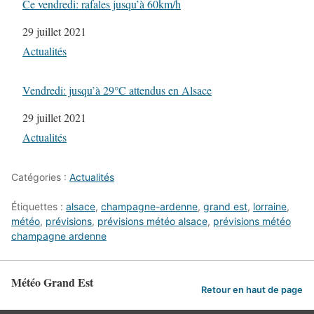
Ce vendredi: rafales jusqu’à 60km/h
Date
29 juillet 2021
Par rapport à
Actualités
Vendredi: jusqu’à 29°C attendus en Alsace
Date
29 juillet 2021
Par rapport à
Actualités
Catégories :
Actualités
Étiquettes :
alsace
,
champagne-ardenne
,
grand est
,
lorraine
,
météo
,
prévisions
,
prévisions météo alsace
,
prévisions météo
champagne ardenne
Météo Grand Est
Retour en haut de page