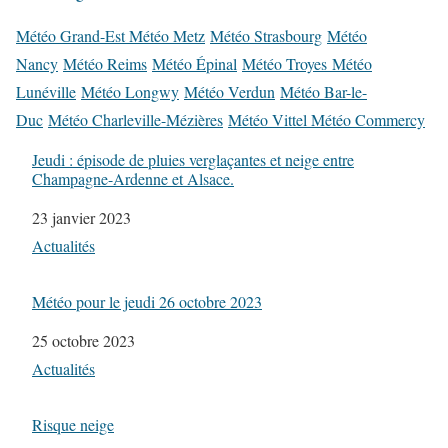
Météo Grand-Est Météo Metz
Météo Strasbourg
Météo
Nancy
Météo Reims
Météo Épinal
Météo Troyes Météo
Lunéville
Météo Longwy
Météo Verdun
Météo Bar-le-
Duc
Météo Charleville-Mézières
Météo Vittel Météo Commercy
Jeudi : épisode de pluies verglaçantes et neige entre
Champagne-Ardenne et Alsace.
Date
23 janvier 2023
Par rapport à
Actualités
Météo pour le jeudi 26 octobre 2023
Date
25 octobre 2023
Par rapport à
Actualités
Risque neige