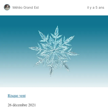
Météo Grand Est
il y a 5 ans
Risque vent
Date
26 décembre 2021