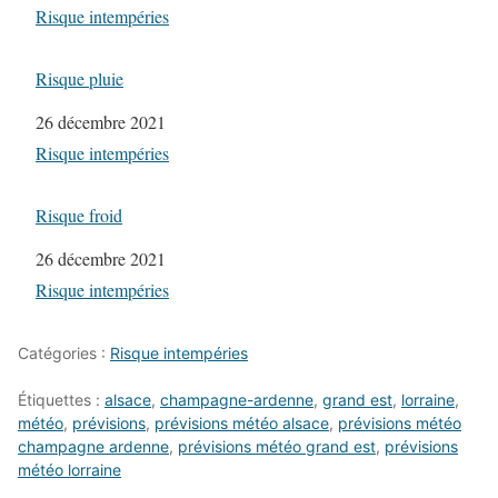
Par rapport à
Risque intempéries
Risque pluie
Date
26 décembre 2021
Par rapport à
Risque intempéries
Risque froid
Date
26 décembre 2021
Par rapport à
Risque intempéries
Catégories :
Risque intempéries
Étiquettes :
alsace
,
champagne-ardenne
,
grand est
,
lorraine
,
météo
,
prévisions
,
prévisions météo alsace
,
prévisions météo
champagne ardenne
,
prévisions météo grand est
,
prévisions
météo lorraine