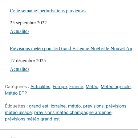
Cette semaine: perturbations pluvieuses
Date
25 septembre 2022
Par rapport à
Actualités
Prévisions météo pour le Grand Est entre Noël et le Nouvel An
Date
17 décembre 2025
Par rapport à
Actualités
Catégories :
Actualités
,
Europe
,
France
,
Météo
,
Météo agricole
,
Météo BTP
Étiquettes :
grand est
,
lorraine
,
météo
,
prévisions
,
prévisions
météo alsace
,
prévisions météo champagne ardenne
,
prévisions météo grand est