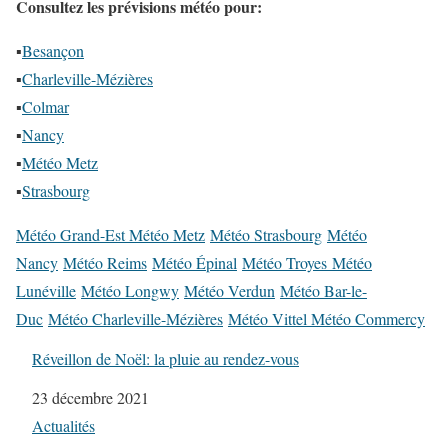
Consultez les prévisions météo pour:
▪
Besançon
▪
Charleville-Mézières
▪
Colmar
▪
Nancy
▪
Météo Metz
▪
Strasbourg
Météo Grand-Est Météo Metz
Météo Strasbourg
Météo
Nancy
Météo Reims
Météo Épinal
Météo Troyes Météo
Lunéville
Météo Longwy
Météo Verdun
Météo Bar-le-
Duc
Météo Charleville-Mézières
Météo Vittel Météo Commercy
Réveillon de Noël: la pluie au rendez-vous
Date
23 décembre 2021
Par rapport à
Actualités