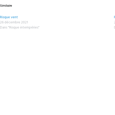
Similaire
Risque vent
26 décembre 2021
Dans "Risque intempéries"
ALSACE
CHAMPAGNE-ARDENN
PRÉVISIONS MÉTÉO CHAMPAGNE A
Share
Tweet