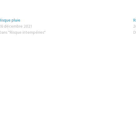
Risque pluie
R
26 décembre 2021
2
Dans "Risque intempéries"
D
E
GRAND EST
LORRAINE
MÉTÉO
PRÉVISIONS
PRÉVISIONS MÉTÉO ALSACE
RDENNE
PRÉVISIONS MÉTÉO GRAND EST
PRÉVISIONS MÉTÉO LORRAINE
Pin it
Share