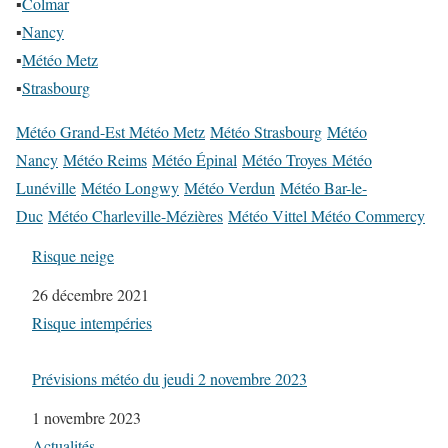
▪
Colmar
▪
Nancy
▪
Météo Metz
▪
Strasbourg
Météo Grand-Est Météo Metz
Météo Strasbourg
Météo
Nancy
Météo Reims
Météo Épinal
Météo Troyes Météo
Lunéville
Météo Longwy
Météo Verdun
Météo Bar-le-
Duc
Météo Charleville-Mézières
Météo Vittel Météo Commercy
Risque neige
Date
26 décembre 2021
Par rapport à
Risque intempéries
Prévisions météo du jeudi 2 novembre 2023
Date
1 novembre 2023
Par rapport à
Actualités