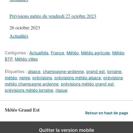
Prévisions météo du vendredi 27 octobre 2023
Date
26 octobre 2023
Par rapport à
Actualités
Catégories :
Actualités
,
France
,
Météo
,
Météo agricole
,
Météo
BTP
,
Météo villes
Étiquettes :
alsace
,
champagne-ardenne
,
grand est
,
lorraine
,
météo
,
neige
,
prévisions
,
prévisions météo alsace
,
prévisions
météo champagne ardenne
,
prévisions météo grand est
,
prévisions météo lorraine
,
risque
Météo Grand Est
Retour en haut de page
Quitter la version mobile