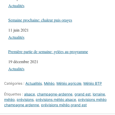
Par rapport à
Actualités
Semaine prochaine: chaleur puis orages
Date
11 juin 2021
Par rapport à
Actualités
Première partie de semaine: gelées au programme
Date
19 décembre 2021
Par rapport à
Actualités
Catégories :
Actualités
,
Météo
,
Météo agricole
,
Météo BTP
Étiquettes :
alsace
,
champagne-ardenne
,
grand est
,
lorraine
,
météo
,
prévisions
,
prévisions météo alsace
,
prévisions météo
champagne ardenne
,
prévisions météo grand est