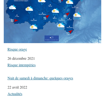
Risque orage
Date
26 décembre 2021
Par rapport à
Risque intempéries
Nuit de samedi à dimanche: quelques orages
Date
22 avril 2022
Par rapport à
Actualités