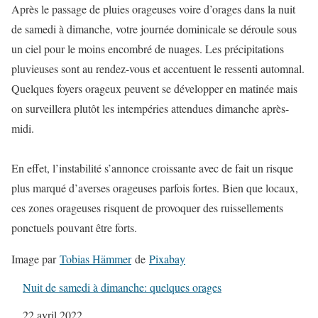
Après le passage de pluies orageuses voire d’orages dans la nuit
de samedi à dimanche, votre journée dominicale se déroule sous
un ciel pour le moins encombré de nuages. Les précipitations
pluvieuses sont au rendez-vous et accentuent le ressenti automnal.
Quelques foyers orageux peuvent se développer en matinée mais
on surveillera plutôt les intempéries attendues dimanche après-
midi.
En effet, l’instabilité s’annonce croissante avec de fait un risque
plus marqué d’averses orageuses parfois fortes. Bien que locaux,
ces zones orageuses risquent de provoquer des ruissellements
ponctuels pouvant être forts.
Image par
Tobias Hämmer
de
Pixabay
Nuit de samedi à dimanche: quelques orages
Date
22 avril 2022