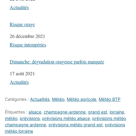
Par rapport à
Actualités
Risque orage
Date
26 décembre 2021
Par rapport à
Risque intempéries
Dimanche: dégradation orageuse parfois marquée
Date
17 août 2021
Par rapport à
Actualités
Catégories :
Actualités
,
Météo
,
Météo agricole
,
Météo BTP
Étiquettes :
alsace
,
champagne-ardenne
,
grand est
,
lorraine
,
météo
,
prévisions
,
prévisions météo alsace
,
prévisions météo
champagne ardenne
,
prévisions météo grand est
,
prévisions
météo lorraine