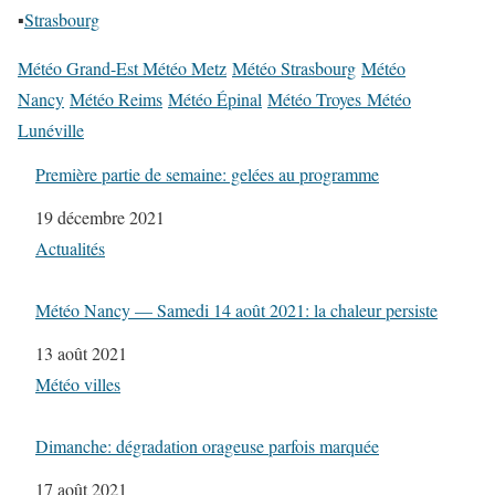
▪
Strasbourg
Météo Grand-Est Météo Metz
Météo Strasbourg
Météo
Nancy
Météo Reims
Météo Épinal
Météo Troyes Météo
Lunéville
Première partie de semaine: gelées au programme
Date
19 décembre 2021
Par rapport à
Actualités
Météo Nancy — Samedi 14 août 2021: la chaleur persiste
Date
13 août 2021
Par rapport à
Météo villes
Dimanche: dégradation orageuse parfois marquée
Date
17 août 2021