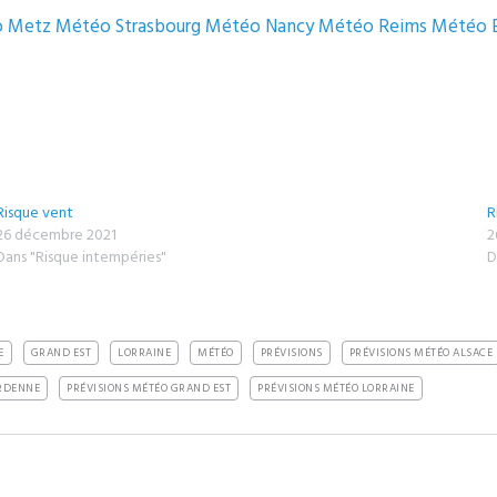
o Metz
Météo Strasbourg
Météo Nancy
Météo Reims
Météo É
Risque vent
R
26 décembre 2021
2
Dans "Risque intempéries"
D
E
GRAND EST
LORRAINE
MÉTÉO
PRÉVISIONS
PRÉVISIONS MÉTÉO ALSACE
RDENNE
PRÉVISIONS MÉTÉO GRAND EST
PRÉVISIONS MÉTÉO LORRAINE
Pin it
Share