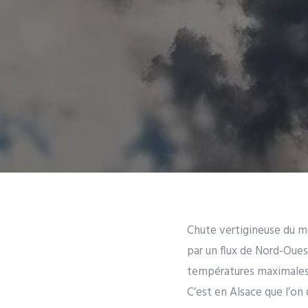
Chute vertigineuse du me
par un flux de Nord-Oues
températures maximales d
C’est en Alsace que l’on