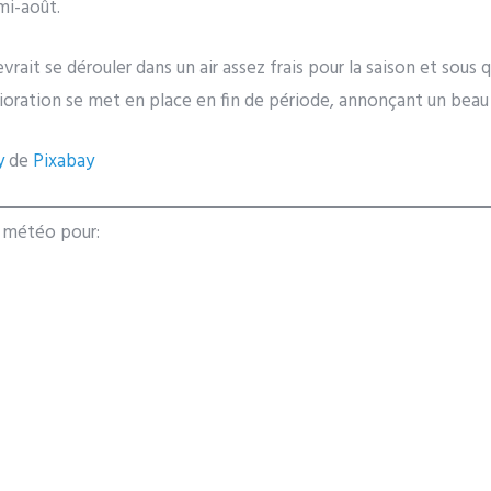
mi-août.
vrait se dérouler dans un air assez frais pour la saison et sous
lioration se met en place en fin de période, annonçant un bea
y
de
Pixabay
s météo pour: