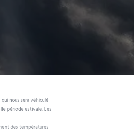
 qui nous sera véhiculé
le période estivale. Les
lement des températures