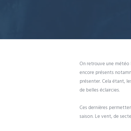
On retrouve une météo bi
encore présents notamme
présenter. Cela étant, l
de belles éclaircies.
Ces dernières permetten
saison. Le vent, de sec