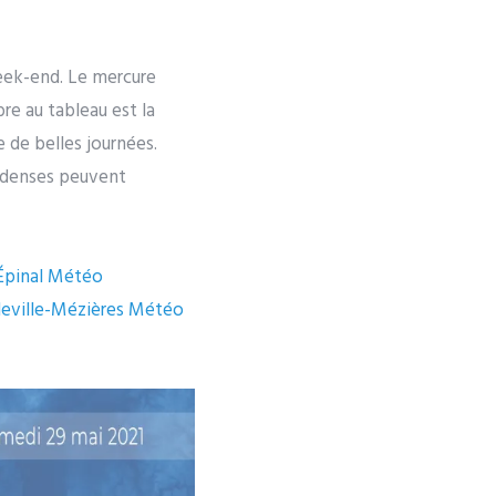
week-end. Le mercure
bre au tableau est la
e de belles journées.
s denses peuvent
pinal
Météo
eville-Mézières
Météo