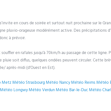
invite en cours de soirée et surtout nuit prochaine sur le Grand-
igne pluvio-orageuse modérément active. Des précipitations d
donc à prévoir.
t souffler en rafales jusqu’à 70km/h au passage de cette ligne. 
de pluie soit diffus, quelques ondées peuvent circuler. Cette br
ée/ après-midi (d’Ouest en Est).
o Metz
Météo Strasbourg
Météo Nancy
Météo Reims
Météo É
Météo Longwy
Météo Verdun
Météo Bar-le-Duc
Météo Charl