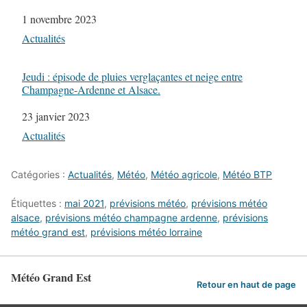
Date
1 novembre 2023
Par rapport à
Actualités
Jeudi : épisode de pluies verglaçantes et neige entre
Champagne-Ardenne et Alsace.
Date
23 janvier 2023
Par rapport à
Actualités
Catégories :
Actualités
,
Météo
,
Météo agricole
,
Météo BTP
Étiquettes :
mai 2021
,
prévisions météo
,
prévisions météo
alsace
,
prévisions météo champagne ardenne
,
prévisions
météo grand est
,
prévisions météo lorraine
Météo Grand Est
Retour en haut de page