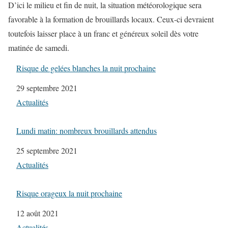
D’ici le milieu et fin de nuit, la situation météorologique sera
favorable à la formation de brouillards locaux. Ceux-ci devraient
toutefois laisser place à un franc et généreux soleil dès votre
matinée de samedi.
Risque de gelées blanches la nuit prochaine
Date
29 septembre 2021
Par rapport à
Actualités
Lundi matin: nombreux brouillards attendus
Date
25 septembre 2021
Par rapport à
Actualités
Risque orageux la nuit prochaine
Date
12 août 2021
Par rapport à
Actualités