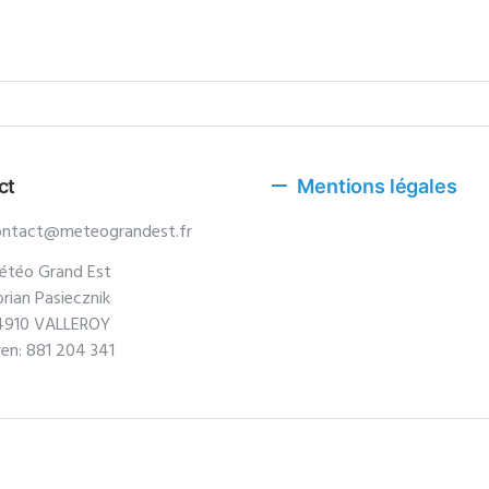
ct
Mentions légales
ontact@meteograndest.fr
étéo Grand Est
orian Pasiecznik
4910 VALLEROY
ren: 881 204 341